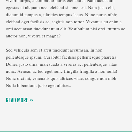
viverra turpis, a commodo purus eleifend a. Nam lacus dui;
egestas ut aliquam nec, eleifend sit amet est. Nam justo elit,
dictum id tempus a, ultricies tempus lacus. Nunc purus nibh;
eleifend eget facilisis ac, sagittis non tortor. Vivamus eu enim a
orci accumsan tincidunt ut ut elit. Vestibulum nisi orci, rutrum ac
auctor non, viverra et magna?
Sed vehicula sem et arcu tincidunt accumsan. In non
pellentesque ipsum. Curabitur facilisis pellentesque pharetra.
Donec justo urna, malesuada a viverra ac, pellentesque vitae
nunc. Aenean ac leo eget nunc fringilla fringilla a non nulla!
Nunc orci mi, venenatis quis ultrices vitae, congue non nibh.
Nulla bibendum, justo eget ultrices.
READ MORE >>