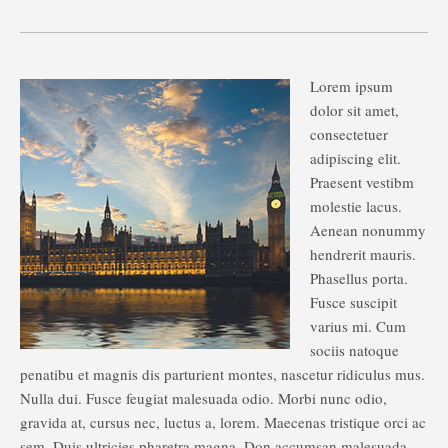
Lorem ipsum
dolor sit amet,
consectetuer
adipiscing elit.
Praesent vestibm
molestie lacus.
Aenean nonummy
hendrerit mauris.
Phasellus porta.
Fusce suscipit
varius mi. Cum
sociis natoque
penatibu et magnis dis parturient montes, nascetur ridiculus mus.
Nulla dui. Fusce feugiat malesuada odio. Morbi nunc odio,
gravida at, cursus nec, luctus a, lorem. Maecenas tristique orci ac
sem. Duis ultricies pharetra magna. Don accumsan malesuada