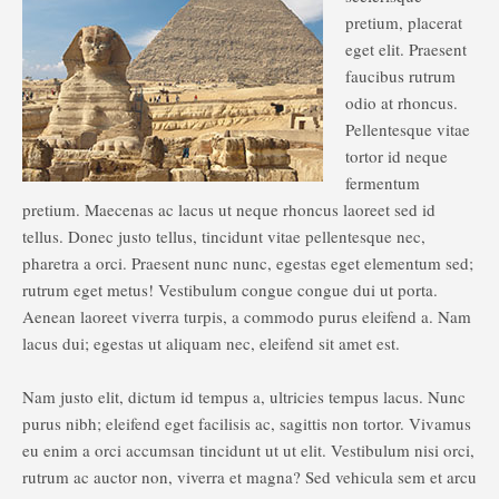
pretium, placerat
eget elit. Praesent
faucibus rutrum
odio at rhoncus.
Pellentesque vitae
tortor id neque
fermentum
pretium. Maecenas ac lacus ut neque rhoncus laoreet sed id
tellus. Donec justo tellus, tincidunt vitae pellentesque nec,
pharetra a orci. Praesent nunc nunc, egestas eget elementum sed;
rutrum eget metus! Vestibulum congue congue dui ut porta.
Aenean laoreet viverra turpis, a commodo purus eleifend a. Nam
lacus dui; egestas ut aliquam nec, eleifend sit amet est.
Nam justo elit, dictum id tempus a, ultricies tempus lacus. Nunc
purus nibh; eleifend eget facilisis ac, sagittis non tortor. Vivamus
eu enim a orci accumsan tincidunt ut ut elit. Vestibulum nisi orci,
rutrum ac auctor non, viverra et magna? Sed vehicula sem et arcu